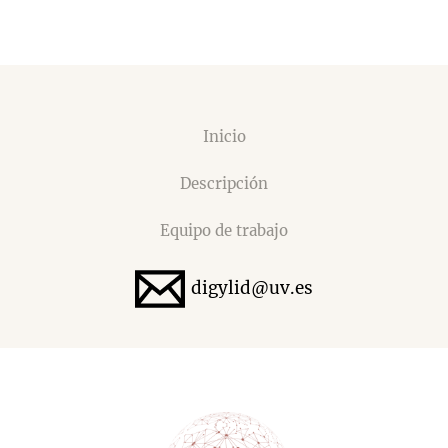
co-
diseño
Inicio
Descripción
Equipo de trabajo
digylid@uv.es