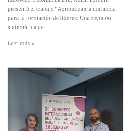
presentó el trabajo “Aprendizaje a distancia
para la formación de líderes: Una revisión
sistemática de
Presentaciones
Leer más »
Digylid
en
el
XXI
Congreso
Europeo
de
Psicología
del