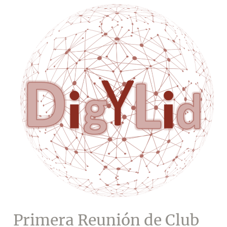
de
Liderazgo
con
empresas
de
Valencia
Primera Reunión de Club