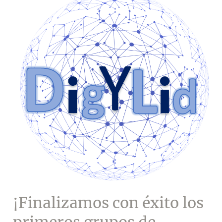
VI
Congreso
Internacional
SCEPS
¡Finalizamos con éxito los
primeros grupos de