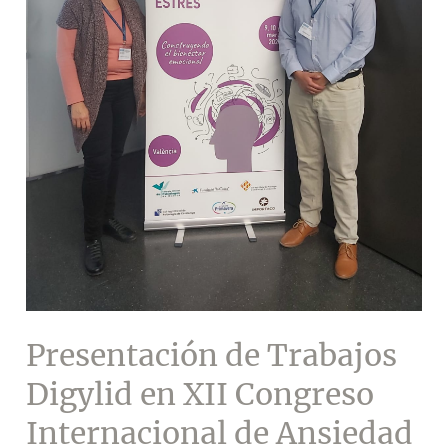
Trabajo
y
las
Organizaciones
(EAWOP)
Presentación de Trabajos
Digylid en XII Congreso
Internacional de Ansiedad