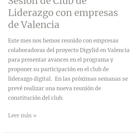
Sesión de Club de
en
Liderazgo con empresas
XII
de Valencia
Congreso
Internacional
Este mes nos hemos reunido con empresas
de
colaboradoras del proyecto Digylid en Valencia
Ansiedad
para presentar avances en el programa y
y
proponer su participación en el club de
Estrés
liderazgo digital. En las próximas semanas se
prevé realizar una nueva reunión de
constitución del club.
Sesión
Leer más »
de
Club