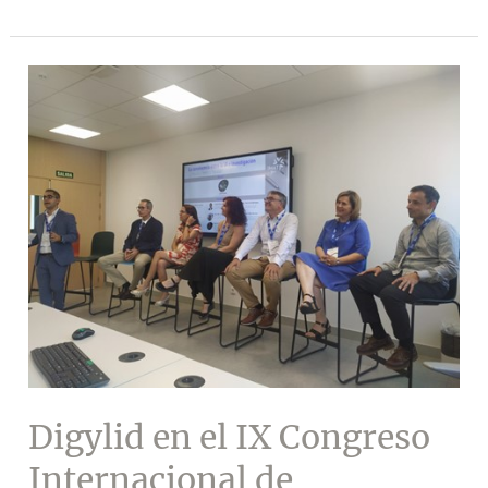
con
éxito
los
primeros
grupos
de
formación!
Digylid en el IX Congreso
Internacional de